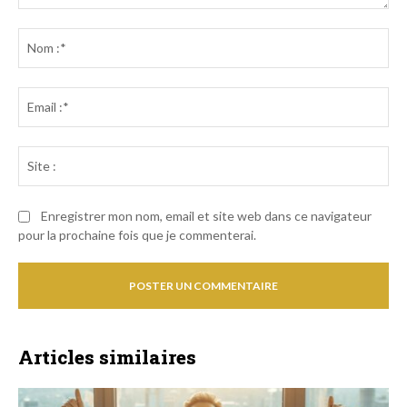
Commenter
:
No
:*
Ema
:*
Sit
:
Enregistrer mon nom, email et site web dans ce navigateur
pour la prochaine fois que je commenterai.
Articles similaires