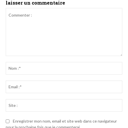
laisser un commentaire
Commenter
:
No
:*
Ema
:*
Sit
:
Enregistrer mon nom, email et site web dans ce navigateur
pour la prochaine fois que je commenterai.