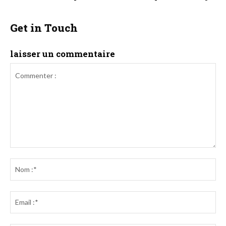
Get in Touch
laisser un commentaire
Commenter
:
No
:*
Ema
:*