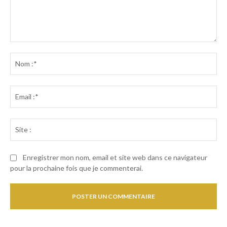
Commenter
:
No
:*
Ema
:*
Sit
:
Enregistrer mon nom, email et site web dans ce navigateur
pour la prochaine fois que je commenterai.