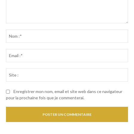
Commenter
:
No
:*
Ema
:*
Sit
:
Enregistrer mon nom, email et site web dans ce navigateur
pour la prochaine fois que je commenterai.