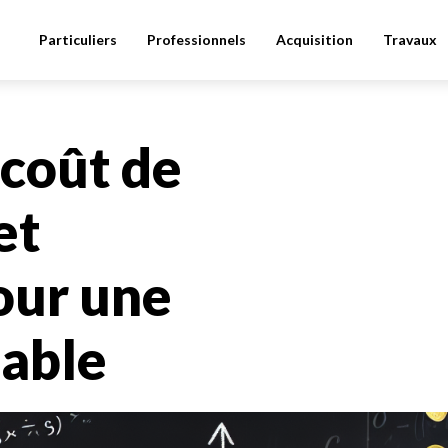
Particuliers
Professionnels
Acquisition
Travaux
coût de
et
our une
table