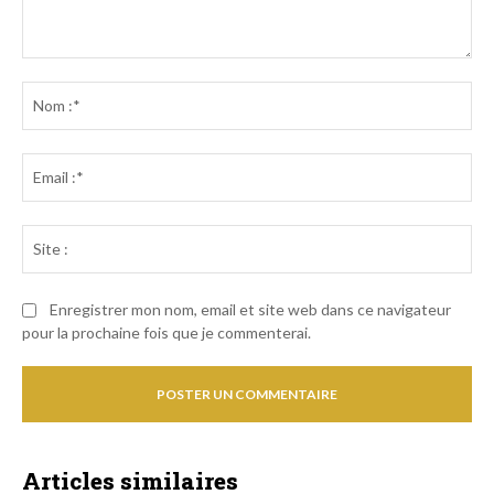
Commenter
:
No
:*
Ema
:*
Sit
:
Enregistrer mon nom, email et site web dans ce navigateur
pour la prochaine fois que je commenterai.
Articles similaires