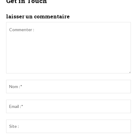
Get in Touch
laisser un commentaire
Commenter
:
No
:*
Ema
:*
Sit
: