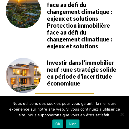
face au défi du
changement climatique :
enjeux et solutions
Protection immobilière
face au défi du
changement climatique :
enjeux et solutions
Investir dans l’immobilier
neuf : une stratégie solide
en période d’incertitude
économique
Nous utilisons des cookies pour vous garantir la meilleure
expérience sur notre site web. Si vous continuez à utiliser ce
site, nous supposerons que vous en êtes satisfait.
Ok
Non
©
Mentions légales