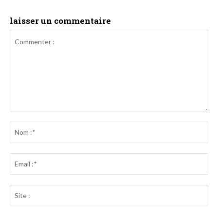
laisser un commentaire
Commenter
:
No
:*
Ema
:*
Sit
: