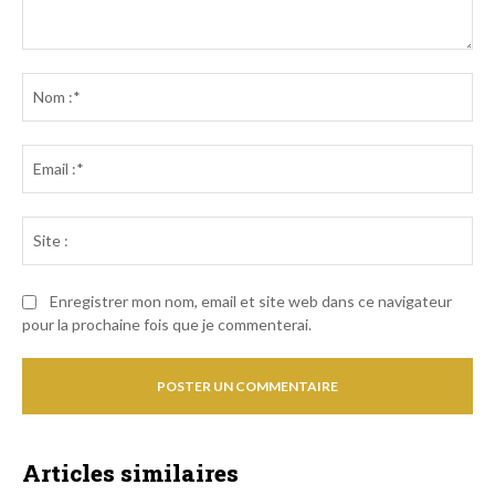
Commenter
:
No
:*
Ema
:*
Sit
:
Enregistrer mon nom, email et site web dans ce navigateur
pour la prochaine fois que je commenterai.
Articles similaires