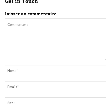
Get in Touch
laisser un commentaire
Commenter
:
No
:*
Ema
:*
Sit
: