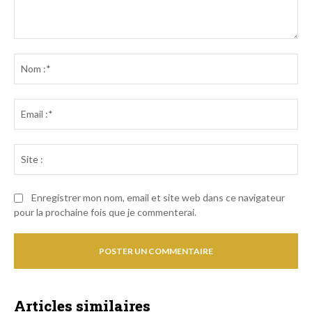
Commenter
:
No
:*
Ema
:*
Sit
:
Enregistrer mon nom, email et site web dans ce navigateur
pour la prochaine fois que je commenterai.
Articles similaires